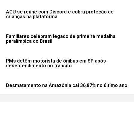
AGU se reúne com Discord e cobra proteção de
crianças na plataforma
Familiares celebram legado de primeira medalha
paralímpica do Brasil
PMs detêm motorista de ônibus em SP após
desentendimento no trânsito
Desmatamento na Amazônia cai 36,87% no último ano
Fale conosco: 83 9 2155-8875
Portal NegoPB. Desde 2020.