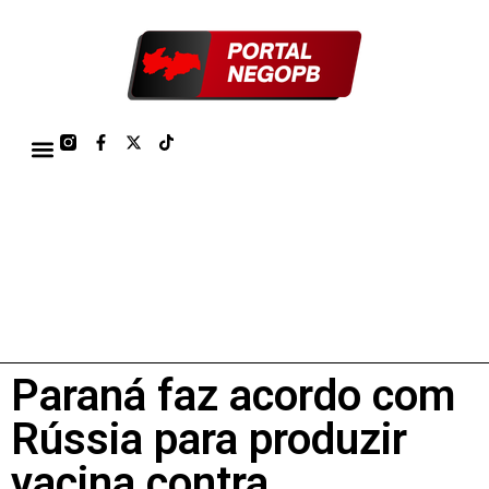
TÁBUA DE MARÉS PORTO DE CABEDELO/JOÃO PESSOA 2026
Paraná faz acordo com
Rússia para produzir
vacina contra