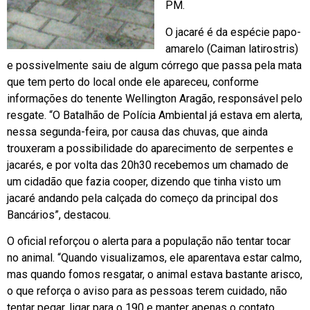
PM.
O jacaré é da espécie papo-
amarelo (Caiman latirostris)
e possivelmente saiu de algum córrego que passa pela mata
que tem perto do local onde ele apareceu, conforme
informações do tenente Wellington Aragão, responsável pelo
resgate. “O Batalhão de Polícia Ambiental já estava em alerta,
nessa segunda-feira, por causa das chuvas, que ainda
trouxeram a possibilidade do aparecimento de serpentes e
jacarés, e por volta das 20h30 recebemos um chamado de
um cidadão que fazia cooper, dizendo que tinha visto um
jacaré andando pela calçada do começo da principal dos
Bancários”, destacou.
O oficial reforçou o alerta para a população não tentar tocar
no animal. “Quando visualizamos, ele aparentava estar calmo,
mas quando fomos resgatar, o animal estava bastante arisco,
o que reforça o aviso para as pessoas terem cuidado, não
tentar pegar, ligar para o 190 e manter apenas o contato