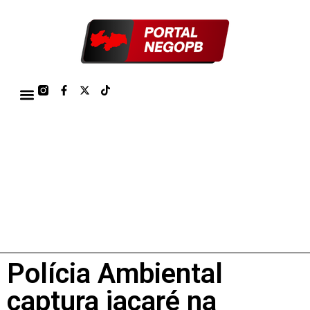
TÁBUA DE MARÉS PORTO DE CABEDELO/JOÃO PESSOA 2026
Polícia Ambiental
captura jacaré na