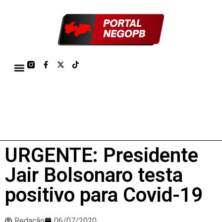
TÁBUA DE MARÉS PORTO DE CABEDELO/JOÃO PESSOA 2026
URGENTE: Presidente
Jair Bolsonaro testa
positivo para Covid-19
Redação
06/07/2020