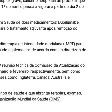
pica grave, câncer e neoplasia de próstata, que
 de abril e passa a vigorar a partir do dia 2 de
 em Saúde de dois medicamentos: Dupilumabe,
para o tratamento adjuvante após remoção do
dioterapia de intensidade modulada (IMRT) para
saúde suplementar, de acordo com as diretrizes de
 reunião técnica da Comissão de Atualização do
neiro e fevereiro, respectivamente, bem como
ses como Inglaterra, Canadá, Austrália e
lanos de saúde e que abrange terapias, exames,
rganização Mundial da Saúde (OMS).