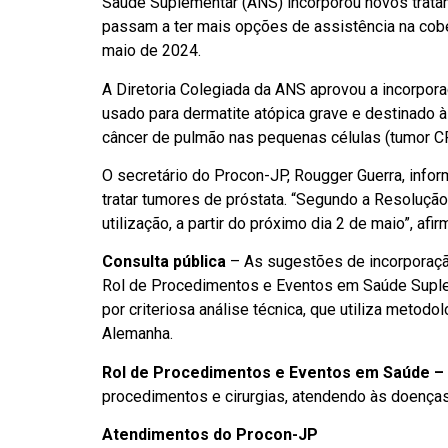
Saúde Suplementar (ANS) incorporou novos tratam
passam a ter mais opções de assistência na cobert
maio de 2024.
A Diretoria Colegiada da ANS aprovou a incorpo
usado para dermatite atópica grave e destinado 
câncer de pulmão nas pequenas células (tumor
O secretário do Procon-JP, Rougger Guerra, info
tratar tumores de próstata. “Segundo a Resolução
utilização, a partir do próximo dia 2 de maio”, afi
Consulta pública
– As sugestões de incorporaçã
Rol de Procedimentos e Eventos em Saúde Suplem
por criteriosa análise técnica, que utiliza metod
Alemanha.
Rol de Procedimentos e Eventos em Saúde –
procedimentos e cirurgias, atendendo às doenças
Atendimentos do Procon-JP