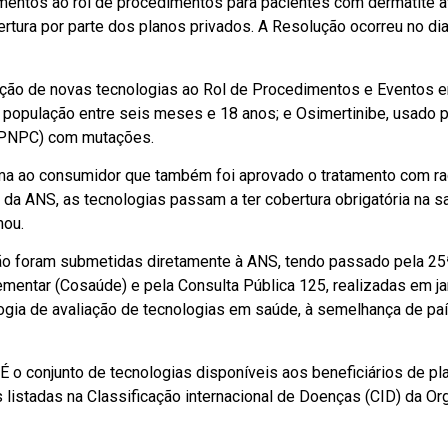
entos ao rol de procedimentos para pacientes com dermatite ató
ura por parte dos planos privados. A Resolução ocorreu no dia 1º
ração de novas tecnologias ao Rol de Procedimentos e Eventos
à população entre seis meses e 18 anos; e Osimertinibe, usado 
 CPNPC) com mutações.
rma ao consumidor que também foi aprovado o tratamento com ra
 da ANS, as tecnologias passam a ter cobertura obrigatória na 
rmou.
o foram submetidas diretamente à ANS, tendo passado pela 25ª
entar (Cosaúde) e pela Consulta Pública 125, realizadas em ja
ologia de avaliação de tecnologias em saúde, à semelhança de paí
É o conjunto de tecnologias disponíveis aos beneficiários de p
 listadas na Classificação internacional de Doenças (CID) da O