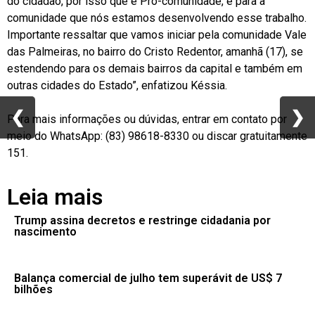
do cidadão, por isso que é Pro-comunidade, é para a
comunidade que nós estamos desenvolvendo esse trabalho.
Importante ressaltar que vamos iniciar pela comunidade Vale
das Palmeiras, no bairro do Cristo Redentor, amanhã (17), se
estendendo para os demais bairros da capital e também em
outras cidades do Estado”, enfatizou Késsia.
❮
❮
❯
❯
Para mais informações ou dúvidas, entrar em contato por
meio do WhatsApp: (83) 98618-8330 ou discar gratuitamente
151.
Leia mais
Trump assina decretos e restringe cidadania por
nascimento
Balança comercial de julho tem superávit de US$ 7
bilhões