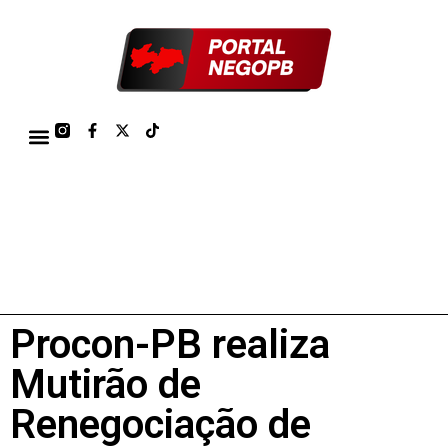
TÁBUA DE MARÉS PORTO DE CABEDELO/JOÃO PESSOA 2026
Procon-PB realiza
Mutirão de
Renegociação de