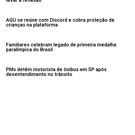
levar à reflexão
AGU se reúne com Discord e cobra proteção de
crianças na plataforma
Familiares celebram legado de primeira medalha
paralímpica do Brasil
PMs detêm motorista de ônibus em SP após
desentendimento no trânsito
Desmatamento na Amazônia cai 36,87% no último ano
Fale conosco: 83 9 2155-8875