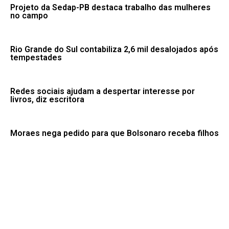
Projeto da Sedap-PB destaca trabalho das mulheres
no campo
Rio Grande do Sul contabiliza 2,6 mil desalojados após
tempestades
Redes sociais ajudam a despertar interesse por
livros, diz escritora
Moraes nega pedido para que Bolsonaro receba filhos
no Dia dos Pais
Pai de Lionel Messi morre aos 68 anos na Argentina
Fale conosco: 83 9 2155-8875