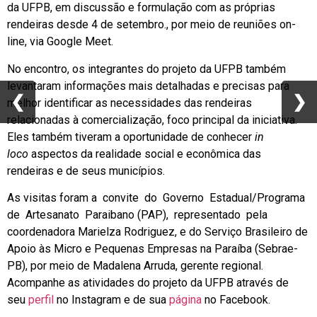
da UFPB, em discussão e formulação com as próprias
rendeiras desde 4 de setembro., por meio de reuniões on-
line, via Google Meet.
No encontro, os integrantes do projeto da UFPB também
levantaram informações mais detalhadas e precisas para
❮
❮
❯
❯
melhor identificar as necessidades das rendeiras
relacionadas à comercialização, foco principal da iniciativa.
Eles também tiveram a oportunidade de conhecer
in
loco
aspectos da realidade social e econômica das
rendeiras e de seus municípios.
As visitas foram a convite do Governo Estadual/Programa
de Artesanato Paraibano (PAP), representado pela
coordenadora Marielza Rodriguez, e do Serviço Brasileiro de
Apoio às Micro e Pequenas Empresas na Paraíba (Sebrae-
PB), por meio de Madalena Arruda, gerente regional.
Acompanhe as atividades do projeto da UFPB através de
seu
perfil
no Instagram e de sua
página
no Facebook.