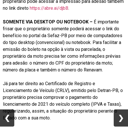
proprietário pode acessar a impressão para adesão também
no link direto
https://abre.ai/djbB
.
SOMENTE VIA DESKTOP OU NOTEBOOK –
É importante
frisar que o proprietário somente poderá acessar o link do
benefício no portal da Sefaz-PB por meio de computadores
do tipo desktop (convencional) ou notebook. Para facilitar a
emissão do boleto na opção à vista ou parcelada, o
proprietário da moto precisa ter como informações prévias
para adesão: o número do CPF do proprietário da moto;
número da placa e também o número do Renavam.
Já para ter direito ao Certificado de Registro e
Licenciamento de Veículo (CRLV), emitido pelo Detran-PB, o
proprietário precisa comprovar o pagamento do
licenciamento de 2021 do veículo completo (IPVA e Taxas),
regularizando, assim, a situação do proprietário perante o
❮
❮
❯
❯
Estado com a sua moto.