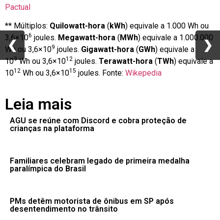
Pactual
** Múltiplos:
Quilowatt-hora
(
kWh
) equivale a 1.000 Wh ou
6
3,6×10
joules.
Megawatt-hora
(
MWh
) equivale a 1.000.000
❮
❮
❯
❯
9
Wh ou 3,6×10
joules.
Gigawatt-hora
(
GWh
) equivale a
9
12
10
Wh ou 3,6×10
joules.
Terawatt-hora
(
TWh
) equivale a
12
15
10
Wh ou 3,6×10
joules. Fonte:
Wikepedia
Leia mais
AGU se reúne com Discord e cobra proteção de
crianças na plataforma
Familiares celebram legado de primeira medalha
paralímpica do Brasil
PMs detêm motorista de ônibus em SP após
desentendimento no trânsito