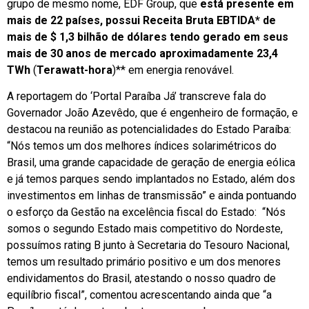
grupo de mesmo nome, EDF Group, que
está presente em
mais de 22 países, possui Receita Bruta EBTIDA* de
mais de $ 1,3 bilhão de dólares tendo gerado em seus
mais de 30 anos de mercado aproximadamente
23,4
TWh
(
Terawatt-hora
)** em energia renovável.
A reportagem do ‘Portal Paraíba Já’ transcreve fala do
Governador João Azevêdo, que é engenheiro de formação, e
destacou na reunião as potencialidades do Estado Paraíba:
“Nós temos um dos melhores índices solarimétricos do
Brasil, uma grande capacidade de geração de energia eólica
e já temos parques sendo implantados no Estado, além dos
investimentos em linhas de transmissão” e ainda pontuando
o esforço da Gestão na excelência fiscal do Estado: “Nós
somos o segundo Estado mais competitivo do Nordeste,
possuímos rating B junto à Secretaria do Tesouro Nacional,
temos um resultado primário positivo e um dos menores
endividamentos do Brasil, atestando o nosso quadro de
equilíbrio fiscal”, comentou acrescentando ainda que “a