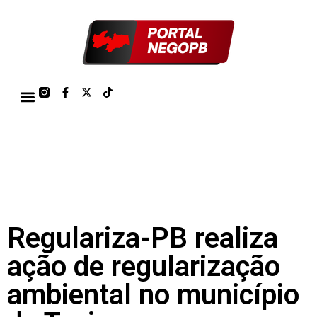
TÁBUA DE MARÉS PORTO DE CABEDELO/JOÃO PESSOA 2026
Regulariza-PB realiza
ação de regularização
ambiental no município