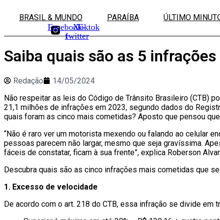
Ir
para
BRASIL & MUNDO
PARAÍBA
ÚLTIMO MINUT
o
Facebook-
X-
Tiktok
conteúdo
f
twitter
Saiba quais são as 5 infrações
Redação
14/05/2024
Não respeitar as leis do Código de Trânsito Brasileiro (CTB) 
21,1 milhões de infrações em 2023, segundo dados do Registro
quais foram as cinco mais cometidas? Aposto que pensou que m
“Não é raro ver um motorista mexendo ou falando ao celular enq
pessoas parecem não largar, mesmo que seja gravíssima. Apesa
fáceis de constatar, ficam à sua frente”, explica Roberson Alva
Descubra quais são as cinco infrações mais cometidas que se
1. Excesso de velocidade
De acordo com o art. 218 do CTB, essa infração se divide em t