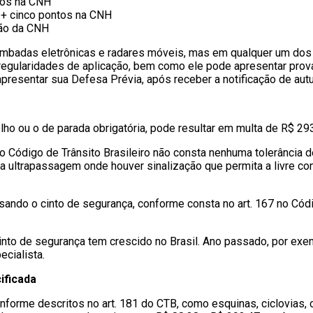
tos na CNH
 + cinco pontos na CNH
são da CNH
mbadas eletrônicas e radares móveis, mas em qualquer um dos ca
irregularidades de aplicação, bem como ele pode apresentar pro
apresentar sua Defesa Prévia, após receber a notificação de aut
ho ou o de parada obrigatória, pode resultar em multa de R$ 293
no Código de Trânsito Brasileiro não consta nenhuma tolerância
ultrapassagem onde houver sinalização que permita a livre conv
ando o cinto de segurança, conforme consta no art. 167 no Códi
cinto de segurança tem crescido no Brasil. Ano passado, por exe
cialista.
ificada
nforme descritos no art. 181 do CTB, como esquinas, ciclovias, 