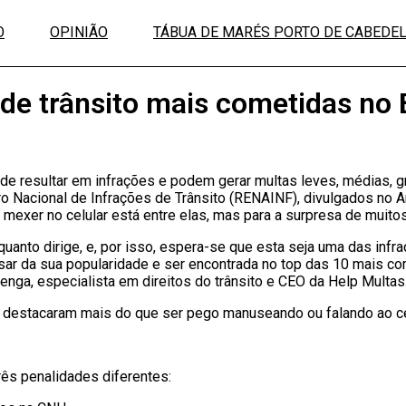
O
OPINIÃO
TÁBUA DE MARÉS PORTO DE CABEDE
 de trânsito mais cometidas no 
pode resultar em infrações e podem gerar multas leves, médias, g
 Nacional de Infrações de Trânsito (RENAINF), divulgados no Anu
exer no celular está entre elas, mas para a surpresa de muitos
uanto dirige, e, por isso, espera-se que esta seja uma das infr
r da sua popularidade e ser encontrada no top das 10 mais com
renga, especialista em direitos do trânsito e CEO da Help Multas
 destacaram mais do que ser pego manuseando ou falando ao ce
rês penalidades diferentes: