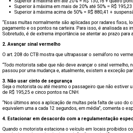
Superior à máxima em até 20% = R$ 130,16 + quatro pon
Superior à máxima em mais de 20% até 50% = R$ 195,23
Superior à máxima acima de 50% = R$ 880,41 + suspen
“Essas multas normalmente são aplicadas por radares fixos, lo
pagamento e os pontos na carteira. Para isso, é analisada as 
Sobretudo, é de extrema importância se atentar ao prazo para 
2. Avançar sinal vermelho
O art. 208 do CTB mostra que ultrapassar o semáforo no vermel
“Todo motorista sabe que não deve avançar o sinal vermelho, 
passou por uma mudança e, atualmente, existem a exceção para 
3. Não usar cinto de segurança
Seja o motorista ou até mesmo o passageiro que não estiver us
de R$ 195,25 e cinco pontos na CNH.
“Nos últimos anos a aplicação de multas pela falta de uso do 
equivalem uma a cada 12 segundos, em média”, comenta o espe
4. Estacionar em desacordo com a regulamentação espec
Quando o motorista estaciona o veículo em locais proibidos co