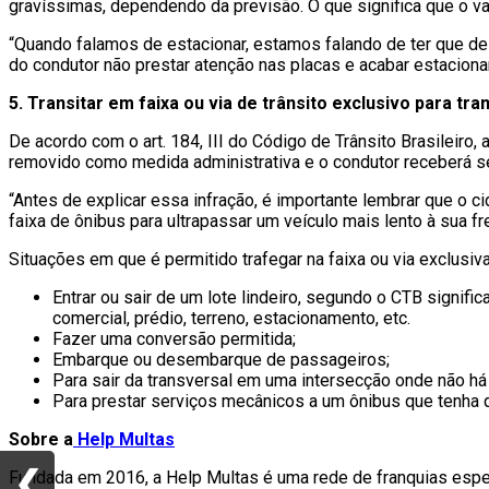
gravíssimas, dependendo da previsão. O que significa que o val
“Quando falamos de estacionar, estamos falando de ter que d
do condutor não prestar atenção nas placas e acabar estaciona
5. Transitar em faixa ou via de trânsito exclusivo para tra
De acordo com o art. 184, III do Código de Trânsito Brasileiro,
removido como medida administrativa e o condutor receberá 
“Antes de explicar essa infração, é importante lembrar que o c
faixa de ônibus para ultrapassar um veículo mais lento à sua f
Situações em que é permitido trafegar na faixa ou via exclusiv
Entrar ou sair de um lote lindeiro, segundo o CTB signifi
comercial, prédio, terreno, estacionamento, etc.
Fazer uma conversão permitida;
Embarque ou desembarque de passageiros;
Para sair da transversal em uma intersecção onde não h
Para prestar serviços mecânicos a um ônibus que tenha q
Sobre a
Help Multas
❮
❮
Fundada em 2016, a Help Multas é uma rede de franquias espe