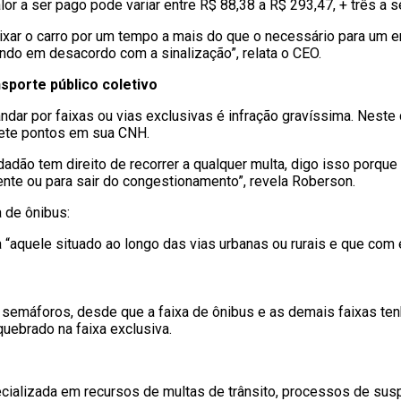
or a ser pago pode variar entre R$ 88,38 a R$ 293,47, + três a s
eixar o carro por um tempo a mais do que o necessário para u
ndo em desacordo com a sinalização”, relata o CEO.
nsporte público coletivo
 andar por faixas ou vias exclusivas é infração gravíssima. Neste
sete pontos em sua CNH.
idadão tem direito de recorrer a qualquer multa, digo isso porqu
rente ou para sair do congestionamento”, revela Roberson.
a de ônibus:
ca “aquele situado ao longo das vias urbanas ou rurais e que com
á semáforos, desde que a faixa de ônibus e as demais faixas t
uebrado na faixa exclusiva.
cializada em recursos de multas de trânsito, processos de su