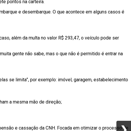
ete pontos na carteira.
m embarque e desembarque. O que acontece em alguns casos é
 caso, além da multa no valor R$ 293,47, o veículo pode ser
e muita gente não sabe, mas o que não é permitido é entrar na
 elas se limita”, por exemplo: imóvel, garagem, estabelecimento
enham a mesma mão de direção;
❯
❯
spensão e cassação da CNH. Focada em otimizar o processo de