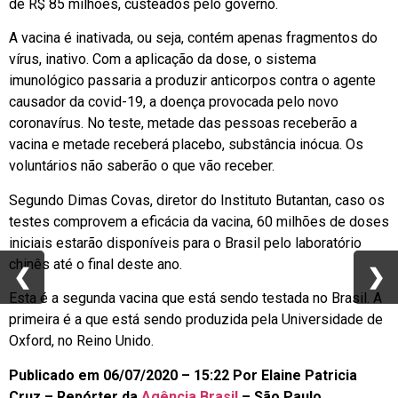
de R$ 85 milhões, custeados pelo governo.
A vacina é inativada, ou seja, contém apenas fragmentos do
vírus, inativo. Com a aplicação da dose, o sistema
imunológico passaria a produzir anticorpos contra o agente
causador da covid-19, a doença provocada pelo novo
coronavírus. No teste, metade das pessoas receberão a
vacina e metade receberá placebo, substância inócua. Os
voluntários não saberão o que vão receber.
Segundo Dimas Covas, diretor do Instituto Butantan, caso os
testes comprovem a eficácia da vacina, 60 milhões de doses
iniciais estarão disponíveis para o Brasil pelo laboratório
chinês até o final deste ano.
❮
❮
❯
❯
Esta é a segunda vacina que está sendo testada no Brasil. A
primeira é a que está sendo produzida pela Universidade de
Oxford, no Reino Unido.
Publicado em 06/07/2020 – 15:22 Por Elaine Patricia
Cruz – Repórter da
Agência Brasil
– São Paulo