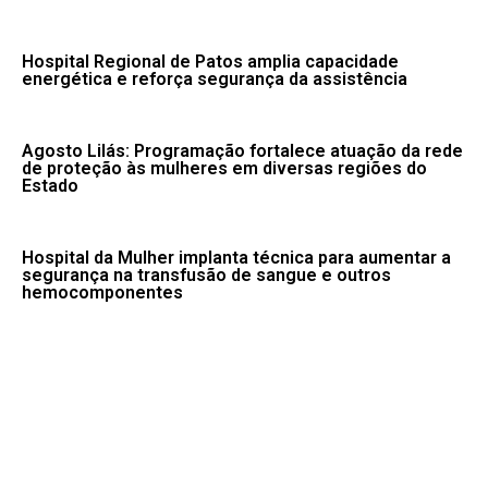
Hospital Regional de Patos amplia capacidade
energética e reforça segurança da assistência
Agosto Lilás: Programação fortalece atuação da rede
de proteção às mulheres em diversas regiões do
Estado
Hospital da Mulher implanta técnica para aumentar a
segurança na transfusão de sangue e outros
hemocomponentes
Seca, tempestade e vendaval: confira avisos do
Inmet para esta quinta
Fale conosco: 83 9 2155-8875