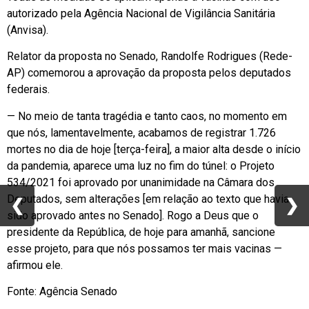
autorizado pela Agência Nacional de Vigilância Sanitária
(Anvisa).
Relator da proposta no Senado, Randolfe Rodrigues (Rede-
AP) comemorou a aprovação da proposta pelos deputados
federais.
— No meio de tanta tragédia e tanto caos, no momento em
que nós, lamentavelmente, acabamos de registrar 1.726
mortes no dia de hoje [terça-feira], a maior alta desde o início
da pandemia, aparece uma luz no fim do túnel: o Projeto
534/2021 foi aprovado por unanimidade na Câmara dos
Deputados, sem alterações [em relação ao texto que havia
❮
❮
❯
❯
sido aprovado antes no Senado]. Rogo a Deus que o
presidente da República, de hoje para amanhã, sancione
esse projeto, para que nós possamos ter mais vacinas —
afirmou ele.
Fonte: Agência Senado