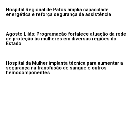
Hospital Regional de Patos amplia capacidade
energética e reforça segurança da assistência
Agosto Lilás: Programação fortalece atuação da rede
de proteção às mulheres em diversas regiões do
Estado
Hospital da Mulher implanta técnica para aumentar a
segurança na transfusão de sangue e outros
hemocomponentes
Seca, tempestade e vendaval: confira avisos do
Inmet para esta quinta
Fale conosco: 83 9 2155-8875