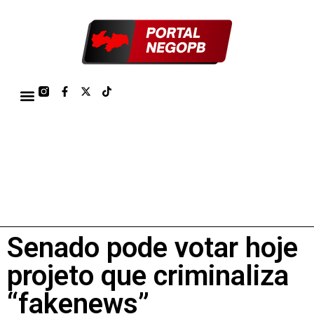
TÁBUA DE MARÉS PORTO DE CABEDELO/JOÃO PESSOA 2026
Senado pode votar hoje
projeto que criminaliza
“fakenews”