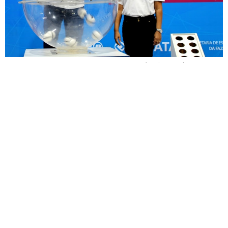
A Secretaria de Estado da Fazenda (Sefaz-PB)
publicou, no Diário Oficial Eletrônico (Doe-Sefaz), o
cronograma do Programa Nota Cidadã para o ano de
2022. Serão realizados novamente doze sorteios, um
para cada mês do ano. Cada sorteio mensal terá um
total de R$ 60 mil em prêmios em dinheiro, sendo 20
deles no valor de […]
Fale conosco: 83 9 2155-8875
Portal NegoPB. Desde 2020.