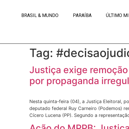
BRASIL & MUNDO
PARAÍBA
ÚLTIMO M
Tag:
#decisaojudic
Justiça exige remoção
por propaganda irregul
Nesta quinta-feira (04), a Justiça Eleitoral, 
deputado federal Ruy Carneiro (Podemos) re
Cícero Lucena (PP). Segundo a representação
Ação do MPPB: Justiça