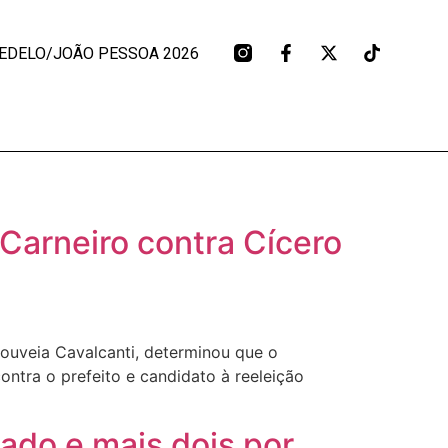
EDELO/JOÃO PESSOA 2026
Carneiro contra Cícero
l Gouveia Cavalcanti, determinou que o
tra o prefeito e candidato à reeleição
ado e mais dois por