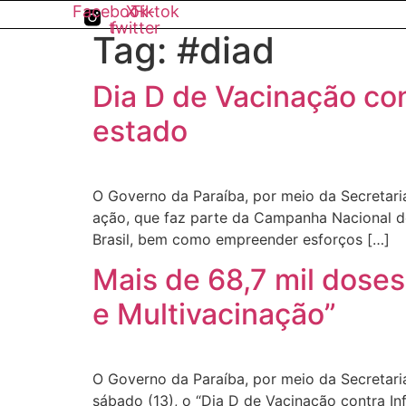
Facebook-
X-
Tiktok
twitter
f
Tag:
#diad
Dia D de Vacinação con
estado
O Governo da Paraíba, por meio da Secretaria
ação, que faz parte da Campanha Nacional de 
Brasil, bem como empreender esforços […]
Mais de 68,7 mil doses
e Multivacinação”
O Governo da Paraíba, por meio da Secretaria
sábado (13), o “Dia D de Vacinação contra In