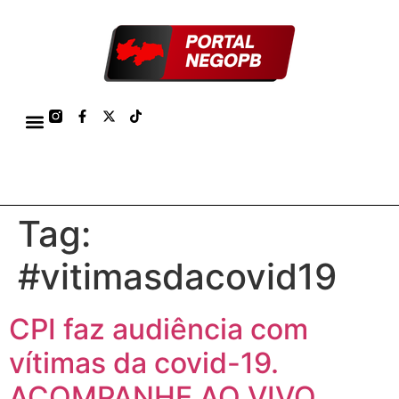
TÁBUA DE MARÉS PORTO DE CABEDELO/JOÃO PESSOA 2026
Tag:
#vitimasdacovid19
CPI faz audiência com
vítimas da covid-19.
ACOMPANHE AO VIVO