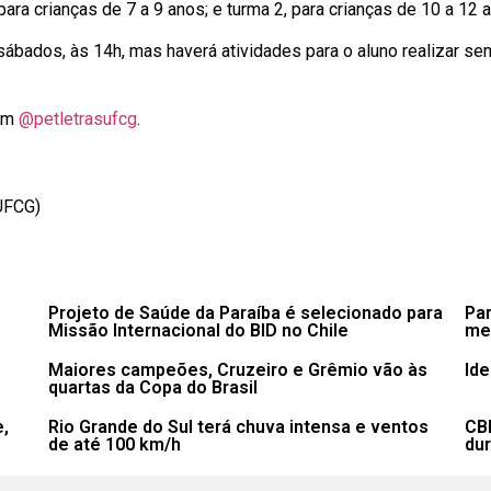
ara crianças de 7 a 9 anos; e turma 2, para crianças de 10 a 12 
sábados, às 14h, mas haverá atividades para o aluno realizar s
ram
@petletrasufcg
.
UFCG)
Projeto de Saúde da Paraíba é selecionado para
Par
Missão Internacional do BID no Chile
mel
Maiores campeões, Cruzeiro e Grêmio vão às
Ide
quartas da Copa do Brasil
e,
Rio Grande do Sul terá chuva intensa e ventos
CB
de até 100 km/h
du