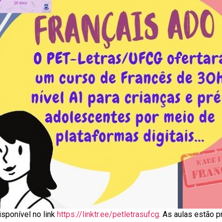
sponível no link
https://linktr.ee/pet
l
etrasufcg
. As aulas estão 