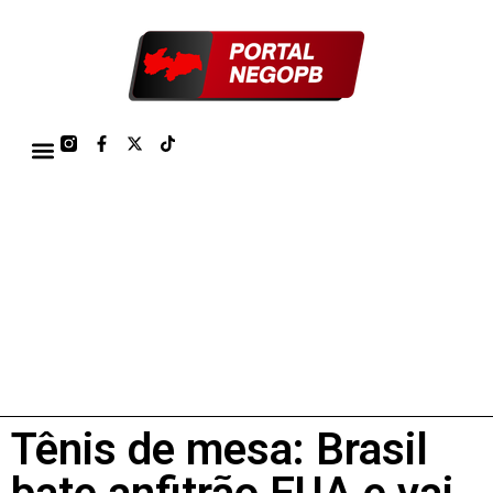
TÁBUA DE MARÉS PORTO DE CABEDELO/JOÃO PESSOA 2026
Tênis de mesa: Brasil