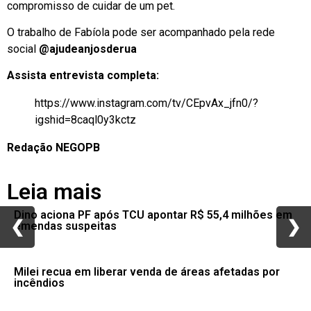
compromisso de cuidar de um pet.
O trabalho de Fabíola pode ser acompanhado pela rede
social
@ajudeanjosderua
Assista entrevista completa:
https://www.instagram.com/tv/CEpvAx_jfn0/?
igshid=8caql0y3kctz
Redação NEGOPB
Leia mais
Dino aciona PF após TCU apontar R$ 55,4 milhões em
❮
❮
❯
❯
emendas suspeitas
Milei recua em liberar venda de áreas afetadas por
incêndios