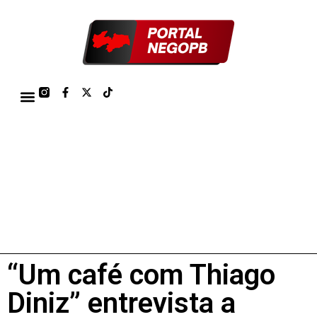
TÁBUA DE MARÉS PORTO DE CABEDELO/JOÃO PESSOA 2026
“Um café com Thiago
Diniz” entrevista a