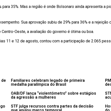
% para 35%. Mas a região é onde Bolsonaro ainda apresenta a pi
esempenho. Sua aprovação subiu de 29% para 36% e a rejeição c
e Centro-Oeste, a avaliação do governo é ótima ou boa.
dias 11 e 12 de agosto, contou com a participação de 2.065 pes
 de
Familiares celebram legado de primeira
PM
medalha paralímpica do Brasil
de
OAB/DF lança “violentômetro” sobre estágios
STM
da agressão a mulheres
acu
ego
STF julga recursos contra partes da decisão
Hos
que anulou marco temporal
do 