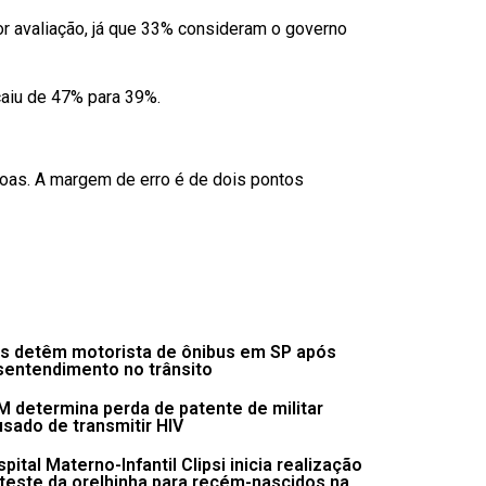
or avaliação, já que 33% consideram o governo
aiu de 47% para 39%.
soas. A margem de erro é de dois pontos
s detêm motorista de ônibus em SP após
sentendimento no trânsito
 determina perda de patente de militar
sado de transmitir HIV
pital Materno-Infantil Clipsi inicia realização
teste da orelhinha para recém-nascidos na