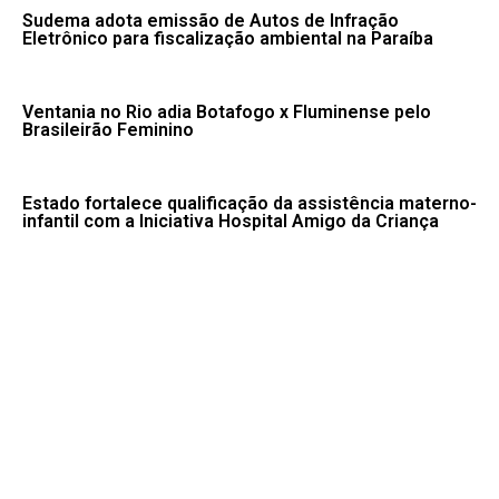
Sudema adota emissão de Autos de Infração
Eletrônico para fiscalização ambiental na Paraíba
Ventania no Rio adia Botafogo x Fluminense pelo
Brasileirão Feminino
Estado fortalece qualificação da assistência materno-
infantil com a Iniciativa Hospital Amigo da Criança
Candidatos do Encceja 2026 podem consultar o
cartão de inscrição
Fale conosco: 83 9 2155-8875
Portal NegoPB. Desde 2020.