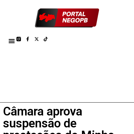
TÁBUA DE MARÉS PORTO DE CABEDELO/JOÃO PESSOA 2026
Câmara aprova
suspensão de