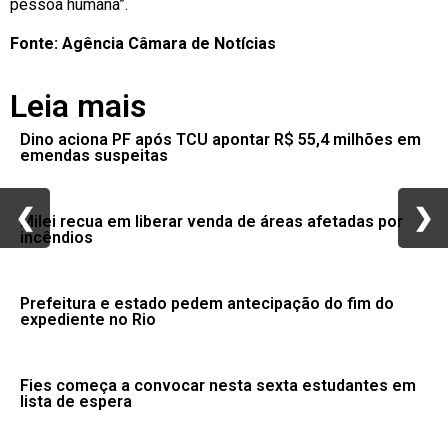
pessoa humana”.
Fonte: Agência Câmara de Notícias
Leia mais
Dino aciona PF após TCU apontar R$ 55,4 milhões em
emendas suspeitas
❮
❮
❯
❯
Milei recua em liberar venda de áreas afetadas por
incêndios
Prefeitura e estado pedem antecipação do fim do
expediente no Rio
Fies começa a convocar nesta sexta estudantes em
lista de espera