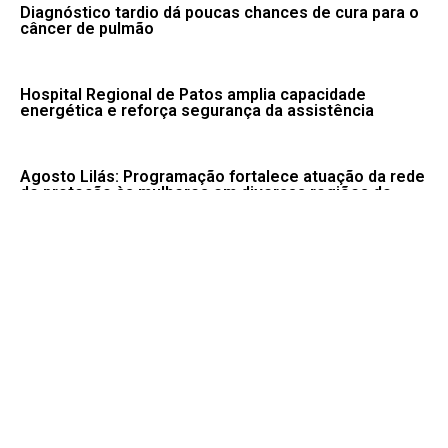
Diagnóstico tardio dá poucas chances de cura para o
câncer de pulmão
Hospital Regional de Patos amplia capacidade
energética e reforça segurança da assistência
Agosto Lilás: Programação fortalece atuação da rede
de proteção às mulheres em diversas regiões do
Estado
Hospital da Mulher implanta técnica para aumentar a
segurança na transfusão de sangue e outros
hemocomponentes
Seca, tempestade e vendaval: confira avisos do
Inmet para esta quinta