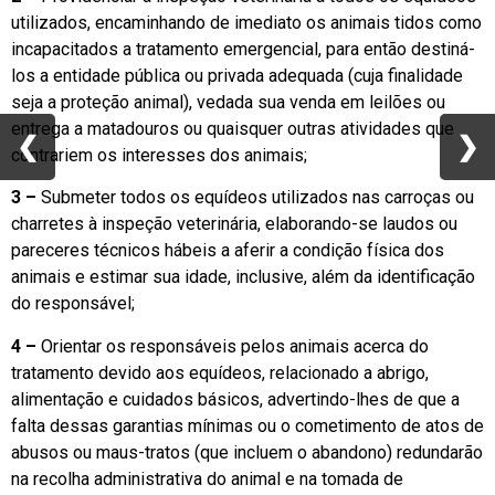
utilizados, encaminhando de imediato os animais tidos como
incapacitados a tratamento emergencial, para então destiná-
los a entidade pública ou privada adequada (cuja finalidade
seja a proteção animal), vedada sua venda em leilões ou
entrega a matadouros ou quaisquer outras atividades que
❮
❮
❯
❯
contrariem os interesses dos animais;
3 –
Submeter todos os equídeos utilizados nas carroças ou
charretes à inspeção veterinária, elaborando-se laudos ou
pareceres técnicos hábeis a aferir a condição física dos
animais e estimar sua idade, inclusive, além da identificação
do responsável;
4 –
Orientar os responsáveis pelos animais acerca do
tratamento devido aos equídeos, relacionado a abrigo,
alimentação e cuidados básicos, advertindo-lhes de que a
falta dessas garantias mínimas ou o cometimento de atos de
abusos ou maus-tratos (que incluem o abandono) redundarão
na recolha administrativa do animal e na tomada de