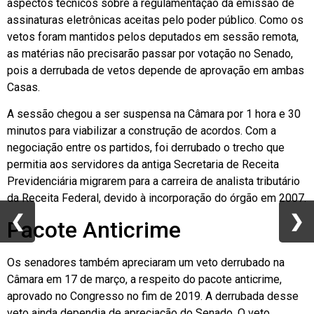
aspectos técnicos sobre a regulamentação da emissão de
assinaturas eletrônicas aceitas pelo poder público. Como os
vetos foram mantidos pelos deputados em sessão remota,
as matérias não precisarão passar por votação no Senado,
pois a derrubada de vetos depende de aprovação em ambas
Casas.
A sessão chegou a ser suspensa na Câmara por 1 hora e 30
minutos para viabilizar a construção de acordos. Com a
negociação entre os partidos, foi derrubado o trecho que
permitia aos servidores da antiga Secretaria de Receita
Previdenciária migrarem para a carreira de analista tributário
da Receita Federal, devido à incorporação do órgão em 2007.
❮
❮
❯
❯
Pacote Anticrime
Os senadores também apreciaram um veto derrubado na
Câmara em 17 de março, a respeito do pacote anticrime,
aprovado no Congresso no fim de 2019. A derrubada desse
veto ainda dependia de apreciação do Senado. O veto