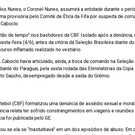
rlos Nunes, o Coronel Nunes, assumirá a entidade durante o pe
a provisória pelo Comitê de Ética da Fifa por suspeita de corr
 Caboclo.
ão de tempo” nos bastidores da CBF. Isolado após a denúncia, o
xta-feira (4/6), antes da vitória da Seleção Brasileira diante do
urso inflamado realizado no vestiário.
 Caboclo havia articulado, ainda, a troca de comando na Seleção 
a diante do Paraguai, pela sexta rodada das Eliminatórias da Co
ato Gaúcho, desempregado desde a saída do Grêmio.
tebol (CBF) formalizou uma denúncia de assédio sexual e moral 
núncia relata ter sofrido constrangimentos em viagens e reuniões
ia foi publicada pelo GE.
tou se ela se “masturbava” em um dos episódios de abuso. Em ou