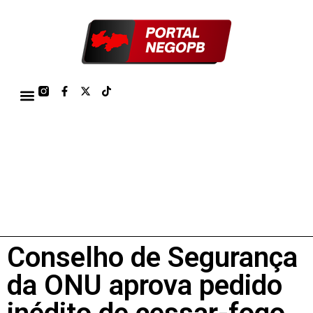
TÁBUA DE MARÉS PORTO DE CABEDELO/JOÃO PESSOA 2026
Conselho de Segurança
da ONU aprova pedido