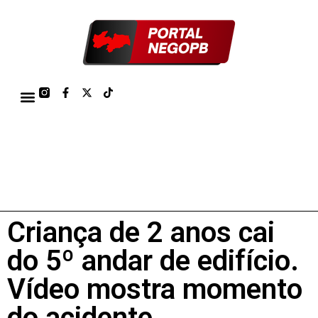
TÁBUA DE MARÉS PORTO DE CABEDELO/JOÃO PESSOA 2026
Criança de 2 anos cai
do 5º andar de edifício.
Vídeo mostra momento
do acidente