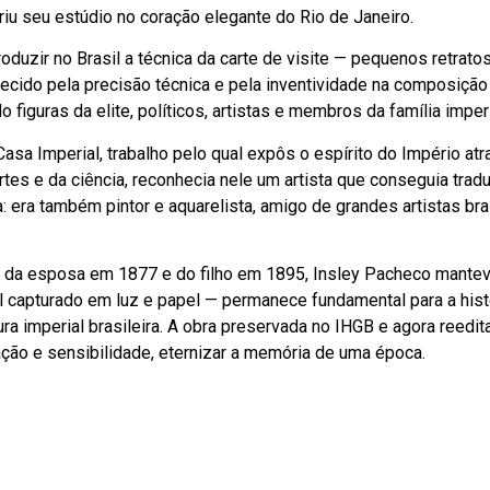
riu seu estúdio no coração elegante do Rio de Janeiro.
roduzir no Brasil a técnica da carte de visite — pequenos retrat
ecido pela precisão técnica e pela inventividade na composição
 figuras da elite, políticos, artistas e membros da família imperi
Casa Imperial, trabalho pelo qual expôs o espírito do Império atra
rtes e da ciência, reconhecia nele um artista que conseguia tradu
 era também pintor e aquarelista, amigo de grandes artistas bras
a esposa em 1877 e do filho em 1895, Insley Pacheco manteve 
capturado em luz e papel — permanece fundamental para a histór
tura imperial brasileira. A obra preservada no IHGB e agora reed
ção e sensibilidade, eternizar a memória de uma época.