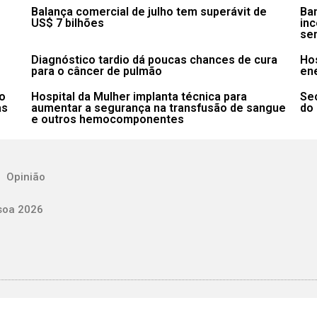
Balança comercial de julho tem superávit de
Ba
US$ 7 bilhões
in
se
Diagnóstico tardio dá poucas chances de cura
Hos
para o câncer de pulmão
ene
o
Hospital da Mulher implanta técnica para
Sec
as
aumentar a segurança na transfusão de sangue
do 
e outros hemocomponentes
Opinião
soa 2026