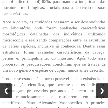
álcool etílico (etanol) 85%, para manter a integridade das
estruturas morfológicas, cruciais para a descrição de suas
características.
Após a coleta, as atividades passaram a ser desenvolvidas
em laboratório, onde foram analisadas características
morfológicas detalhadas dos indivíduos, utilizando
microscopia e realizando comparações entre as estruturas
de várias espécies, inclusive já conhecidas. Dentre essas
estruturas, foram avaliadas características da cabeça,
pernas e, principalmente, do intestino. Após todo esse
processo, os pesquisadores concluíram que se tratava de
um novo gênero e espécie de cupim, nunca antes descrito.
Todo esse estudo só se torna possível dada a existência de
“
uma coleção científica, que permite que os indivíduos
❮
❮
❯
❯
permaneçam preservados por anos até serem estudados
mais minuciosamente, e resultarem em artigos
científicos”, frisou Alexandre Vasconcellos. A primeira