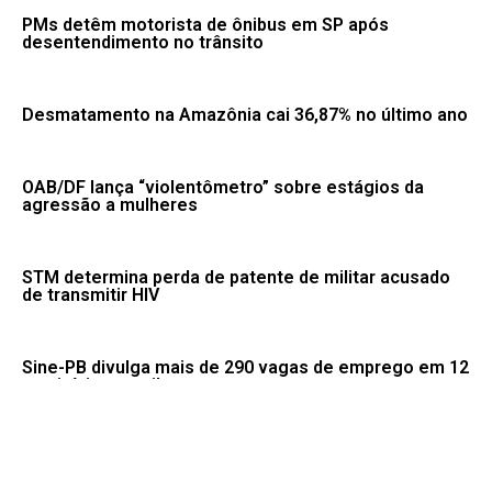
PMs detêm motorista de ônibus em SP após
desentendimento no trânsito
Desmatamento na Amazônia cai 36,87% no último ano
OAB/DF lança “violentômetro” sobre estágios da
agressão a mulheres
STM determina perda de patente de militar acusado
de transmitir HIV
Sine-PB divulga mais de 290 vagas de emprego em 12
municípios paraibanos
STF julga recursos contra partes da decisão que
anulou marco temporal