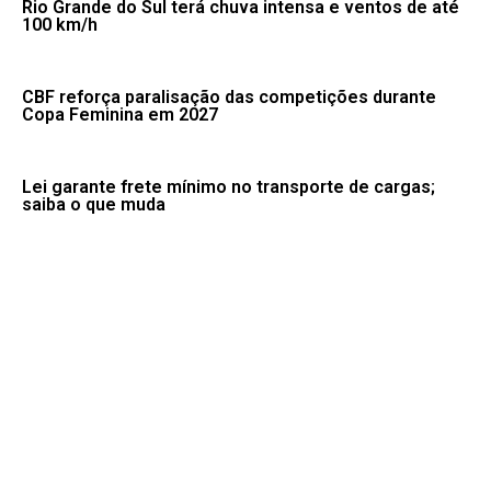
Rio Grande do Sul terá chuva intensa e ventos de até
100 km/h
CBF reforça paralisação das competições durante
Copa Feminina em 2027
Lei garante frete mínimo no transporte de cargas;
saiba o que muda
MPF denuncia empresas por despejo de resíduos na
Baía de Guanabara
Ganhadores do Prêmio Grande Otelo destacam
emoção de vencer em casa
Em nova redução, Copom baixa taxa Selic para 14% ao
ano