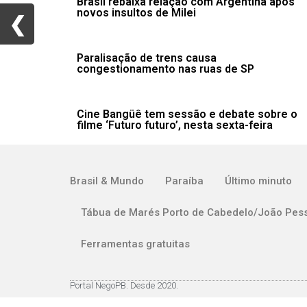
Brasil rebaixa relação com Argentina após
novos insultos de Milei
❮
❮
Paralisação de trens causa
congestionamento nas ruas de SP
Cine Bangüê tem sessão e debate sobre o
filme ‘Futuro futuro’, nesta sexta-feira
Brasil & Mundo
Paraíba
Último minuto
Tábua de Marés Porto de Cabedelo/João Pes
Ferramentas gratuitas
Portal NegoPB. Desde 2020.