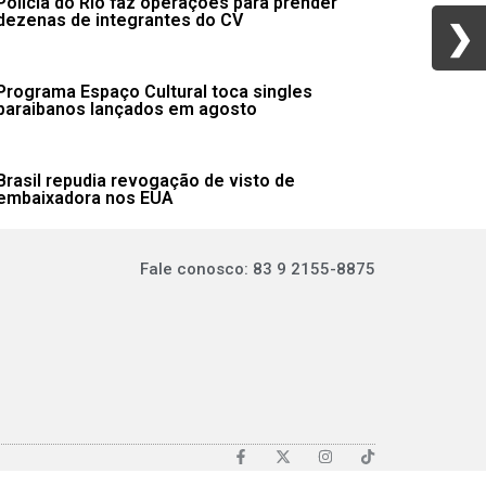
Polícia do Rio faz operações para prender
dezenas de integrantes do CV
❯
❯
Programa Espaço Cultural toca singles
paraibanos lançados em agosto
Brasil repudia revogação de visto de
embaixadora nos EUA
Fale conosco: 83 9 2155-8875