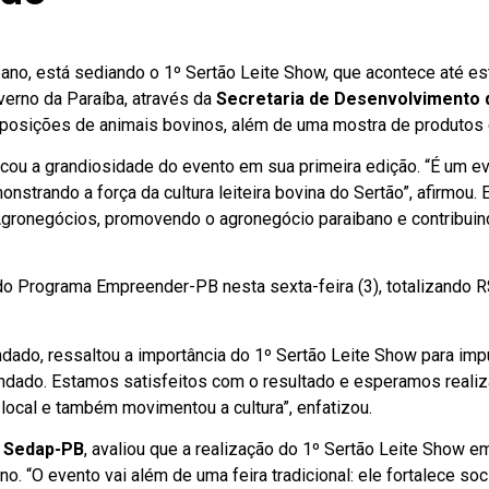
bano, está sediando o 1º Sertão Leite Show, que acontece até es
erno da Paraíba, através da
Secretaria de Desenvolvimento 
xposições de animais bovinos, além de uma mostra de produtos e
acou a grandiosidade do evento em sua primeira edição. “É um e
nstrando a força da cultura leiteira bovina do Sertão”, afirmou.
Agronegócios, promovendo o agronegócio paraibano e contribui
do Programa Empreender-PB nesta sexta-feira (3), totalizando R
ndado, ressaltou a importância do 1º Sertão Leite Show para imp
 Condado. Estamos satisfeitos com o resultado e esperamos real
ocal e também movimentou a cultura”, enfatizou.
a
Sedap-PB
, avaliou que a realização do 1º Sertão Leite Show
bano. “O evento vai além de uma feira tradicional: ele fortalece