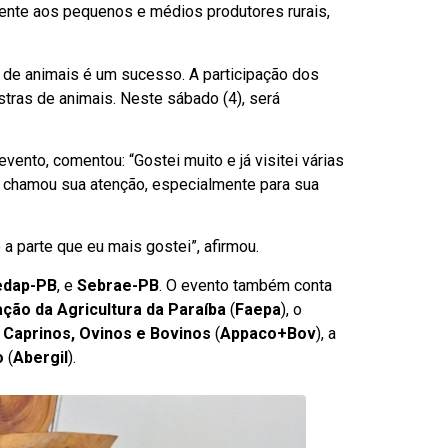
mente aos pequenos e médios produtores rurais,
o de animais é um sucesso. A participação dos
tras de animais. Neste sábado (4), será
ento, comentou: “Gostei muito e já visitei várias
s chamou sua atenção, especialmente para sua
a parte que eu mais gostei”, afirmou.
edap-PB
, e
Sebrae-PB
. O evento também conta
ção da Agricultura da Paraíba
(
Faepa
), o
 Caprinos, Ovinos e Bovinos
(
Appaco+Bov
), a
o
(
Abergil
).