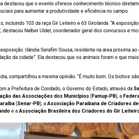
Ela destacou que o evento oferece conhecimento técnico direta
uciais para aumentar a produtividade e eficiência no campo.
, incluindo 103 da raça Gir Leiteiro e 63 Girolanda. “A exposiçã
, destacou Nalber Ulder, coordenador geral dos concursos e mos
xposição. Ilândia Serafim Sousa, residente na área próxima ao ev
lação da cidade”. Ela destacou que os animais foram o que mai
dia, compartilhou a mesma opinião. “É muito bom. Os bichos são 
com a Prefeitura de Condado, o Governo do Estado, através da
S
ação das Associações dos Municípios
(
Famup-PB
), a
Federa
araíba
(
Senar-PB
), a
Associação Paraibana de Criadores de
lando
e a
Associação Brasileira dos Criadores do Gir Leiteir