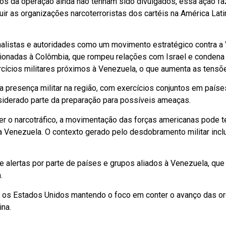
os da operação ainda não tenham sido divulgados, essa ação fa
ir as organizações narcoterroristas dos cartéis na América Latin
analistas e autoridades como um movimento estratégico contra 
nadas à Colômbia, que rompeu relações com Israel e condena a
ícios militares próximos à Venezuela, o que aumenta as tensõe
a presença militar na região, com exercícios conjuntos em paí
siderado parte da preparação para possíveis ameaças.
r o narcotráfico, a movimentação das forças americanas pode te
 Venezuela. O contexto gerado pelo desdobramento militar inc
 alertas por parte de países e grupos aliados à Venezuela, q
.
m os Estados Unidos mantendo o foco em conter o avanço das o
ina.