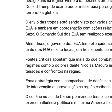
designadas na região. Embora os detalhes precis
Donald Trump de usar o poder militar para persegu
terroristas globais.
O envio das tropas está sendo visto por vários 
EUA, e também em coordenação com ações relacio
Gaza. O Comando Sul dos EUA tem realizado exerc
Além disso, o governo dos EUA tem reforçado su
tanto dos EUA quanto locais, em treinamento con
Fontes críticas apontam que mais do que combate
regimes como o do presidente Nicolás Maduro na
tensões e confrontos na região.
Essa estratégia vem acompanhada de denúncias e
de intervenção ou provocação na região caribenha
O cenário no sul do Caribe permanece tenso, co
exercer influência política e militar na América Lat