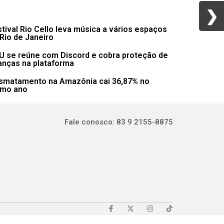
❯
❯
tival Rio Cello leva música a vários espaços
Rio de Janeiro
U se reúne com Discord e cobra proteção de
anças na plataforma
smatamento na Amazônia cai 36,87% no
imo ano
Fale conosco: 83 9 2155-8875