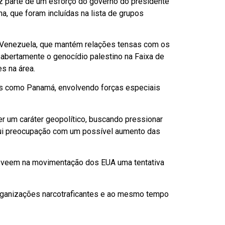
z parte de um esforço do governo do presidente
a, que foram incluídas na lista de grupos
a Venezuela, que mantém relações tensas com os
bertamente o genocídio palestino na Faixa de
s na área.
ses como Panamá, envolvendo forças especiais
r um caráter geopolítico, buscando pressionar
lui preocupação com um possível aumento das
ue veem na movimentação dos EUA uma tentativa
rganizações narcotraficantes e ao mesmo tempo