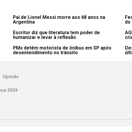
Pai de Lionel Messi morre aos 68 anos na
Fes
Argentina
do 
Escritor diz que literatura tem poder de
AG
humanizar e levar à reflexão
cri
PMs detêm motorista de ônibus em SP após
De
desentendimento no trânsito
últ
Opinião
soa 2026