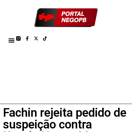
TÁBUA DE MARÉS PORTO DE CABEDELO/JOÃO PESSOA 2026
Fachin rejeita pedido de
suspeição contra