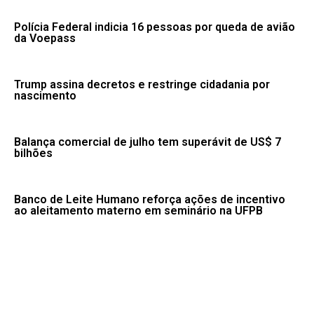
Polícia Federal indicia 16 pessoas por queda de avião
da Voepass
Trump assina decretos e restringe cidadania por
nascimento
Balança comercial de julho tem superávit de US$ 7
bilhões
Banco de Leite Humano reforça ações de incentivo
ao aleitamento materno em seminário na UFPB
Lei que aumenta punição a crimes digitais contra
crianças é sancionada
Fale conosco: 83 9 2155-8875