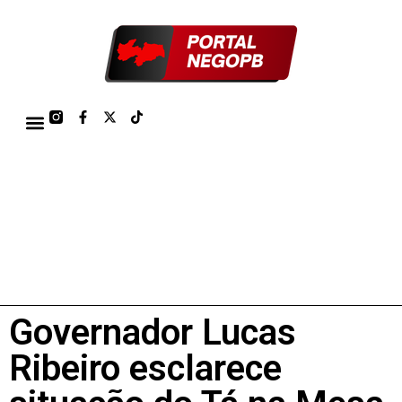
TÁBUA DE MARÉS PORTO DE CABEDELO/JOÃO PESSOA 2026
Governador Lucas
Ribeiro esclarece