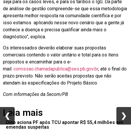
seja para os casos leves, e para os tardios o IgG. Da parte
de análise de gestão compreende-se que essa metodologia
apresenta melhor resposta na comunidade científica e por
isso estamos aplicando nesse novo cenário que a gente já
conhece a doença e precisa qualificar ainda mais o
diagnóstico”, explica.
Os interessados deverão elaborar suas propostas
comerciais contendo o valor unitário e total para os itens
propostos e encaminhar para o e-
mail:
comissao.chamadapublica@ses.pb.gov.br
, até o final do
prazo previsto. Não serão aceitas propostas que não
atendam às especificações do Projeto Básico.
Com informações da Secom/PB
Leia mais
❮
❮
❯
❯
Dino aciona PF após TCU apontar R$ 55,4 milhões em
emendas suspeitas