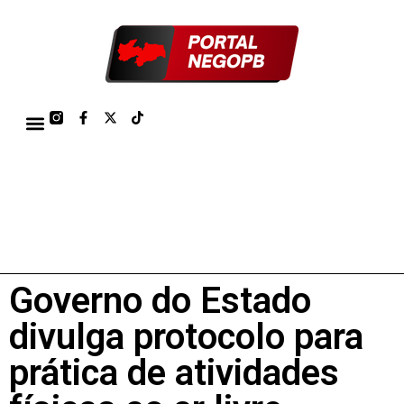
TÁBUA DE MARÉS PORTO DE CABEDELO/JOÃO PESSOA 2026
Governo do Estado
divulga protocolo para
prática de atividades