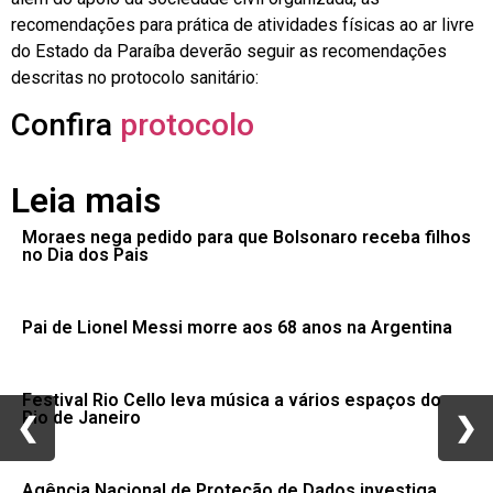
recomendações para prática de atividades físicas ao ar livre
do Estado da Paraíba deverão seguir as recomendações
descritas no protocolo sanitário:
Confira
protocolo
Leia mais
Moraes nega pedido para que Bolsonaro receba filhos
no Dia dos Pais
Pai de Lionel Messi morre aos 68 anos na Argentina
Festival Rio Cello leva música a vários espaços do
Rio de Janeiro
❮
❮
❯
❯
Agência Nacional de Proteção de Dados investiga