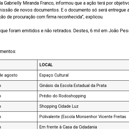
a Gabrielly Miranda Franco, informou que a ação terá por objetiv
missão de novos documentos. E o documento só será entregue ao 
ão de procuração com firma reconhecida”, explicou.
ue foram emitidos e não retirados. Destes, 6 mil em João Pess
umentos:
LOCAL
 de agosto
Espaço Cultural
o
Ginásio da Escola Estadual da Prata
o
Prédio do Rodoshopping
o
Shopping Cidade Luz
o
Polivalente (Escola Monsenhor Vicente Freitas
o
Em frente à Casa da Cidadania