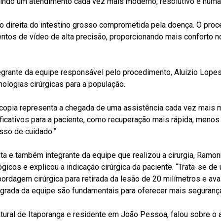
antindo um atendimento cada vez mais moderno, resolutivo e hum
ção direita do intestino grosso comprometida pela doença. O proc
entos de vídeo de alta precisão, proporcionando mais conforto 
ntegrante da equipe responsável pelo procedimento, Aluizio Lope
nologias cirúrgicas para a população.
copia representa a chegada de uma assistência cada vez mais mo
ificativos para a paciente, como recuperação mais rápida, meno
esso de cuidado.”
sta e também integrante da equipe que realizou a cirurgia, Ramon
os e explicou a indicação cirúrgica da paciente. “Trata-se de 
ordagem cirúrgica para retirada da lesão de 20 milímetros e a
tegrada da equipe são fundamentais para oferecer mais seguranç
atural de Itaporanga e residente em João Pessoa, falou sobre o 