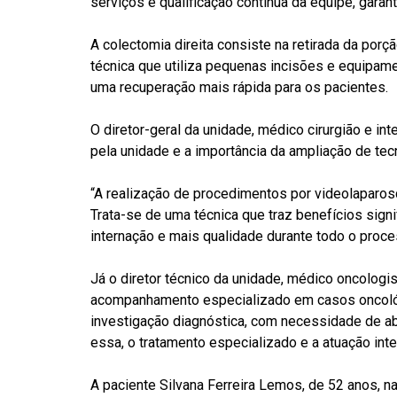
serviços e qualificação contínua da equipe, gar
A colectomia direita consiste na retirada da por
técnica que utiliza pequenas incisões e equipam
uma recuperação mais rápida para os pacientes.
O diretor-geral da unidade, médico cirurgião e i
pela unidade e a importância da ampliação de tec
“A realização de procedimentos por videolaparos
Trata-se de uma técnica que traz benefícios sign
internação e mais qualidade durante todo o proc
Já o diretor técnico da unidade, médico oncologi
acompanhamento especializado em casos oncológic
investigação diagnóstica, com necessidade de ab
essa, o tratamento especializado e a atuação in
A paciente Silvana Ferreira Lemos, de 52 anos, n