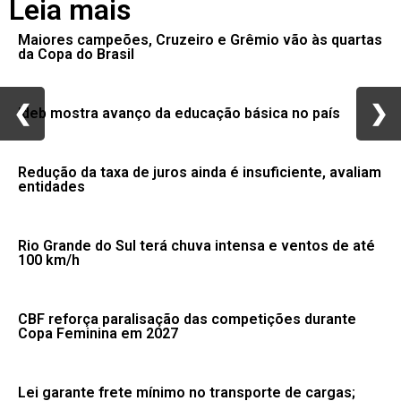
Leia mais
Maiores campeões, Cruzeiro e Grêmio vão às quartas
da Copa do Brasil
❮
❮
❯
❯
Ideb mostra avanço da educação básica no país
Redução da taxa de juros ainda é insuficiente, avaliam
entidades
Rio Grande do Sul terá chuva intensa e ventos de até
100 km/h
CBF reforça paralisação das competições durante
Copa Feminina em 2027
Lei garante frete mínimo no transporte de cargas;