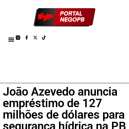
TÁBUA DE MARÉS PORTO DE CABEDELO/JOÃO PESSOA 2026
João Azevedo anuncia
empréstimo de 127
milhões de dólares para
segurança hídrica na PB