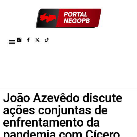
TÁBUA DE MARÉS PORTO DE CABEDELO/JOÃO PESSOA 2026
João Azevêdo discute
ações conjuntas de
enfrentamento da
pandemia com Cícero