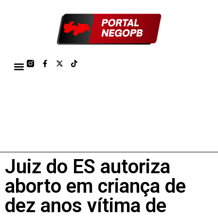
TÁBUA DE MARÉS PORTO DE CABEDELO/JOÃO PESSOA 2026
Juiz do ES autoriza
aborto em criança de
dez anos vítima de