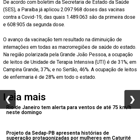
De acordo com boletim da Secretaria de Estado da Saúde
(SES), a Paraíba já aplicou 2.097.968 doses das vacinas
contra a Covid-19, das quais 1.489.063 são da primeira dose
e 608.905 da segunda dose.
O avanço da vacinação tem resultado na diminuição de
internações em todas as macrorregiões de saúde do estado.
Na região polarizada pela Grande João Pessoa, a ocupação
de leitos de Unidade de Terapia Intensiva (UTI) é de 31%; em
Campina Grande, 37%; e no Sertão, 46%. A ocupação de leitos
de enfermaria é de 28% em todo o estado.
Leia mais
❮
❮
❯
❯
Rio de Janeiro tem alerta para ventos de até 75 km/h
neste domingo
Projeto da Sedap-PB apresenta histórias de
superação protagonizadas por mulheres em Caturité