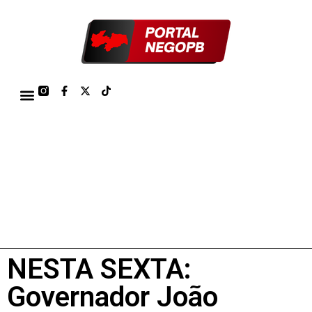
TÁBUA DE MARÉS PORTO DE CABEDELO/JOÃO PESSOA 2026
NESTA SEXTA:
Governador João