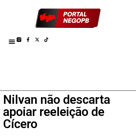
TÁBUA DE MARÉS PORTO DE CABEDELO/JOÃO PESSOA 2026
Nilvan não descarta
apoiar reeleição de
Cícero