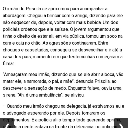
O irmão de Priscila se aproximou para acompanhar a
abordagem. Chegou a brincar com o amigo, dizendo para ele
não esquecer de, depois, voltar com mais bebida. Um dos
policiais ordenou que ele saísse. O jovem argumentou que
tinha o direito de estar ali, em via pública, tomou um soco na
cara e caiu no chão. As agressões continuaram. Entre
choques e cassetadas, conseguiu se desvencilhar e ir até a
casa dos pais, momento em que testemunhas começaram a
filmar.
“Ameaçaram meu irmão, dizendo que se ele abrir a boca, vão
matar ele, a namorada, o pai, a mãe”, denuncia Priscila, ao
descrever a sensação de medo. Enquanto falava, ouviu uma
sirene. “Ah, é uma ambulância”, se aliviou.
– Quando meu irmão chegou na delegacia, já estávamos eu e
o advogado esperando por ele. Depois tomaram os
depoimentos. E a polícia ali o tempo todo querendo oprimir,
❮
❮
❯
❯
quando a gente estava na frente da delegacia, os policiais