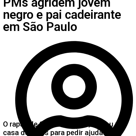
PMs agridem jovem
negro e pai cadeirante
em São Paulo
O rapaz de 21 anos, então, entrou na
casa dos pais para pedir ajuda. Sem