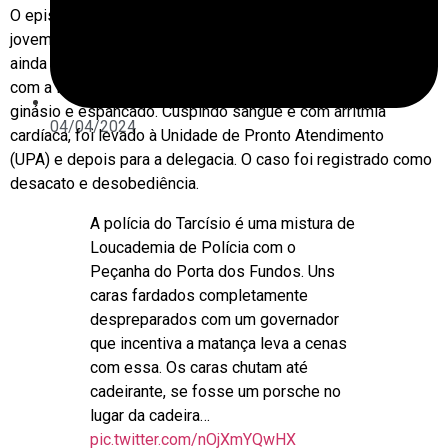
O episódio aconteceu no bairro Cantagalo. Segundo a irmã do
jovem as cenas ocorridas antes e depois dos vídeos são
ainda piores: envolvem tortura e ameaça de morte. De acordo
com a família, o rapaz foi levado pelos policiais para um
ginásio e espancado. Cuspindo sangue e com arritmia
04/04/2024
cardíaca, foi levado à Unidade de Pronto Atendimento
(UPA) e depois para a delegacia. O caso foi registrado como
desacato e desobediência.
A polícia do Tarcísio é uma mistura de
Loucademia de Polícia com o
Peçanha do Porta dos Fundos. Uns
caras fardados completamente
despreparados com um governador
que incentiva a matança leva a cenas
com essa. Os caras chutam até
cadeirante, se fosse um porsche no
lugar da cadeira…
pic.twitter.com/nOjXmYQwHX