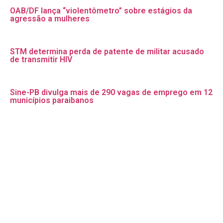
OAB/DF lança “violentômetro” sobre estágios da
agressão a mulheres
STM determina perda de patente de militar acusado
de transmitir HIV
Sine-PB divulga mais de 290 vagas de emprego em 12
municípios paraibanos
STF julga recursos contra partes da decisão que
anulou marco temporal
Hospital Materno-Infantil Clipsi inicia realização do
teste da orelhinha para recém-nascidos na unidade
Fale conosco: 83 9 2155-8875